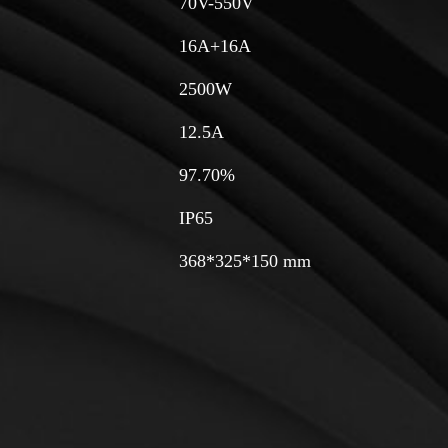
70V-550V
16A+16A
2500W
12.5A
97.70%
IP65
368*325*150 mm