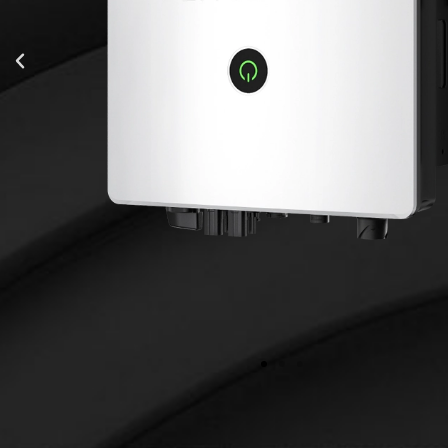
70V-550V
16A+16A
6000W
e CA
30A
97.70%
IP65
368*325*150 mm