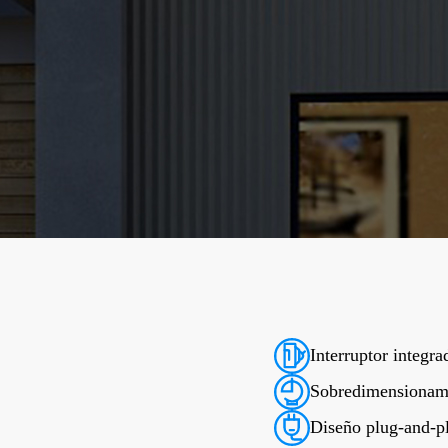
Interruptor integra
Sobredimensionami
Diseño plug-and-pl