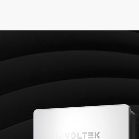
CONECTADO A RED
CC
9000Wp