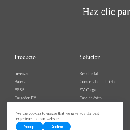
Haz clic pa
Producto
Solución
Inversor
Residencial
Batería
Comercial e industrial
BESS
EV Carga
Cargador EV
Caso de éxito
Propulsión eléctrica
We use cookies to ensure that we give you the best
Software y aplicación
experience on our website.
Accesorios
Accept
Decline