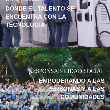
DONDE EL TALENTO SE
ENCUENTRA CON LA
TECNOLOGÍA
RESPONSABILIDAD SOCIAL
EMPODERANDO A LAS
PERSONAS Y A LAS
COMUNIDADES